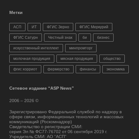
Метки
АСП
ИТ
ФГИС Зерно
ФГИС Меркурий
ФГИС Сатурн
Честный знак
би
бизнес
искусственный интеллект
минпромторг
молочная продукция
мясная продукция
общество
фгис хорриот
фермерство
финансы
экономика
Сетевое издание “ASP News”
2006 – 2026 ©
Зарегистрировано Федеральной службой по надзору в
сфере связи, информационных технологий и массовых
коммуникаций (Роскомнадзор)
Свидетельство о регистрации СМИ:
серия Эл № ФС77-76702 от 06 сентября 2019 г.
Учредитель СМИ: АО “АСП”