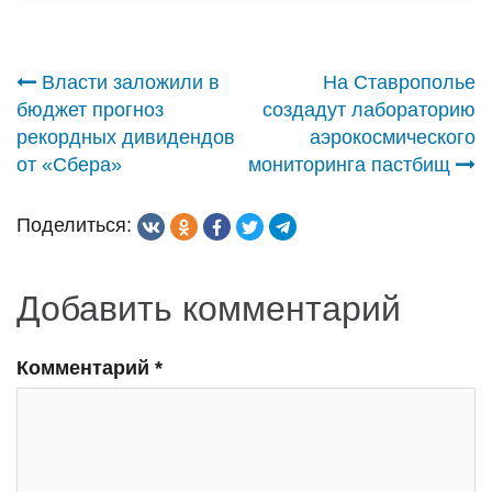
Навигация
Власти заложили в
На Ставрополье
бюджет прогноз
создадут лабораторию
по
рекордных дивидендов
аэрокосмического
от «Сбера»
мониторинга пастбищ
записям
Поделиться:
Добавить комментарий
Комментарий
*