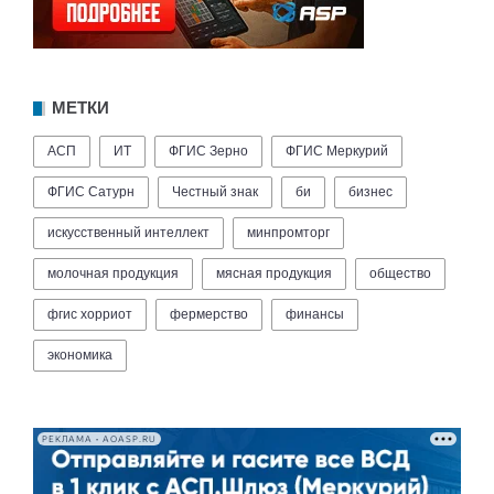
МЕТКИ
АСП
ИТ
ФГИС Зерно
ФГИС Меркурий
ФГИС Сатурн
Честный знак
би
бизнес
искусственный интеллект
минпромторг
молочная продукция
мясная продукция
общество
фгис хорриот
фермерство
финансы
экономика
РЕКЛАМА • AOASP.RU