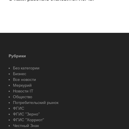
Рубрики
Без категории
Бизнес
Все новости
Меркурий
Новости IT
Общество
Потребительский рынок
ФГИС
ФГИС "Зерно"
ФГИС "Хорриот"
Честный Знак