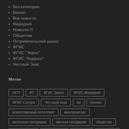
Без категории
Бизнес
Все новости
Меркурий
Новости IT
Общество
Потребительский рынок
ФГИС
ФГИС "Зерно"
ФГИС "Хорриот"
Честный Знак
Метки
АСП
ИТ
ФГИС Зерно
ФГИС Меркурий
ФГИС Сатурн
Честный знак
би
бизнес
искусственный интеллект
минпромторг
молочная продукция
мясная продукция
общество