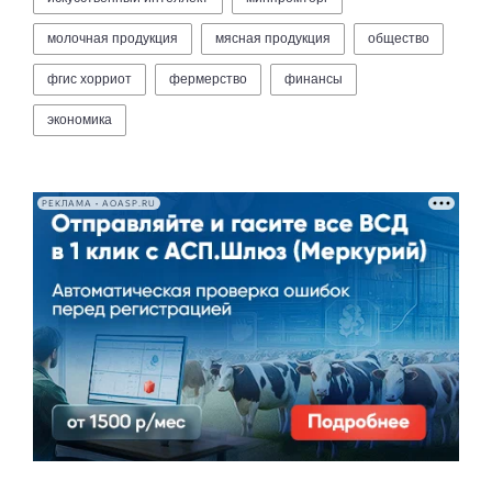
молочная продукция
мясная продукция
общество
фгис хорриот
фермерство
финансы
экономика
РЕКЛАМА • AOASP.RU