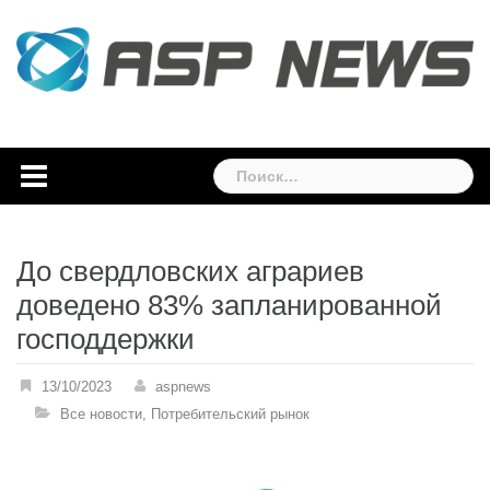
Skip
to
content
Найти:
До свердловских аграриев
доведено 83% запланированной
господдержки
13/10/2023
aspnews
Все новости
,
Потребительский рынок