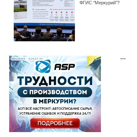
ФГИС “Меркурий”?
РЕКЛАМА • AOASP.RU