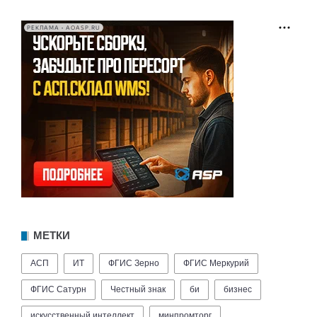
РЕКЛАМА • AOASP.RU
МЕТКИ
АСП
ИТ
ФГИС Зерно
ФГИС Меркурий
ФГИС Сатурн
Честный знак
би
бизнес
искусственный интеллект
минпромторг