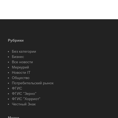
Рубрики
Без категории
Бизнес
Все новости
Меркурий
Новости IT
Общество
Потребительский рынок
ФГИС
ФГИС "Зерно"
ФГИС "Хорриот"
Честный Знак
Метки