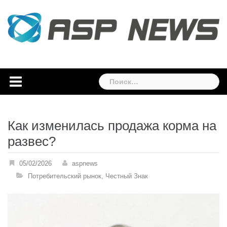
Skip
to
content
Найти:
Как изменилась продажа корма на
развес?
05/02/2026
aspnews
Потребительский рынок
,
Честный Знак