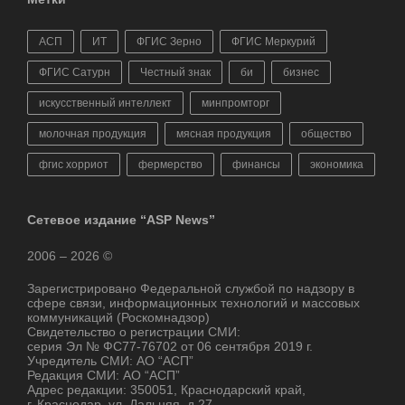
АСП
ИТ
ФГИС Зерно
ФГИС Меркурий
ФГИС Сатурн
Честный знак
би
бизнес
искусственный интеллект
минпромторг
молочная продукция
мясная продукция
общество
фгис хорриот
фермерство
финансы
экономика
Сетевое издание “ASP News”
2006 – 2026 ©
Зарегистрировано Федеральной службой по надзору в
сфере связи, информационных технологий и массовых
коммуникаций (Роскомнадзор)
Свидетельство о регистрации СМИ:
серия Эл № ФС77-76702 от 06 сентября 2019 г.
Учредитель СМИ: АО “АСП”
Редакция СМИ: АО “АСП”
Адрес редакции: 350051, Краснодарский край,
г. Краснодар, ул. Дальняя, д.27