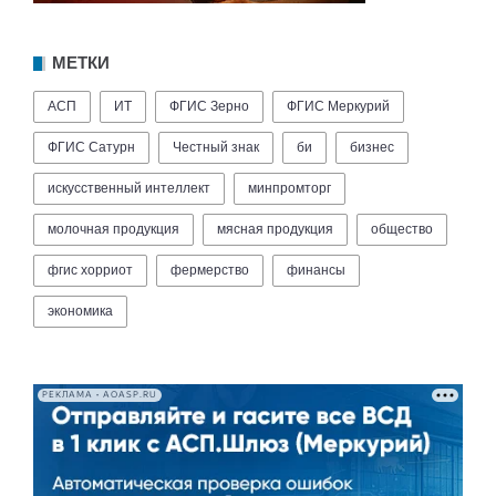
МЕТКИ
АСП
ИТ
ФГИС Зерно
ФГИС Меркурий
ФГИС Сатурн
Честный знак
би
бизнес
искусственный интеллект
минпромторг
молочная продукция
мясная продукция
общество
фгис хорриот
фермерство
финансы
экономика
РЕКЛАМА • AOASP.RU