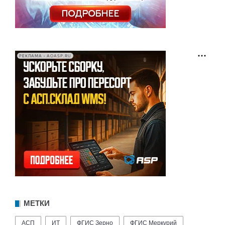
РЕКЛАМА • AOASP.RU
МЕТКИ
АСП
ИТ
ФГИС Зерно
ФГИС Меркурий