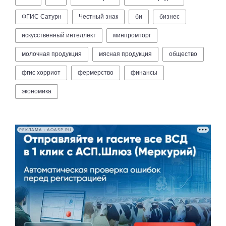
ФГИС Сатурн
Честный знак
би
бизнес
искусственный интеллект
минпромторг
молочная продукция
мясная продукция
общество
фгис хорриот
фермерство
финансы
экономика
РЕКЛАМА • AOASP.RU