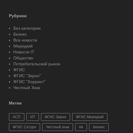
Рубрики
Без категории
Бизнес
Все новости
Меркурий
Новости IT
Общество
Потребительский рынок
ФГИС
ФГИС "Зерно"
ФГИС "Хорриот"
Честный Знак
Метки
АСП
ИТ
ФГИС Зерно
ФГИС Меркурий
ФГИС Сатурн
Честный знак
би
бизнес