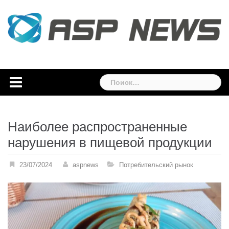
Skip
to
content
Найти:
Наиболее распространенные
нарушения в пищевой продукции
23/07/2024
aspnews
Потребительский рынок