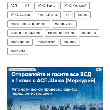
АСП
ИТ
ФГИС Зерно
ФГИС Меркурий
ФГИС Сатурн
Честный знак
би
бизнес
искусственный интеллект
минпромторг
молочная продукция
мясная продукция
общество
фгис хорриот
фермерство
финансы
экономика
РЕКЛАМА • AOASP.RU