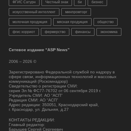
ФГИС Сатурн
Честный знак
би
бизнес
искусственный интеллект
минпромторг
молочная продукция
мясная продукция
общество
фгис хорриот
фермерство
финансы
экономика
Сетевое издание “ASP News”
2006 – 2026 ©
Зарегистрировано Федеральной службой по надзору в
сфере связи, информационных технологий и массовых
коммуникаций (Роскомнадзор)
Свидетельство о регистрации СМИ:
серия Эл № ФС77-76702 от 06 сентября 2019 г.
Учредитель СМИ: АО “АСП”
Редакция СМИ: АО “АСП”
Адрес редакции: 350051, Краснодарский край,
г. Краснодар, ул. Дальняя, д.27
КОНТАКТЫ РЕДАКЦИИ:
Главный редактор:
Барышев Сергей Сергеевич