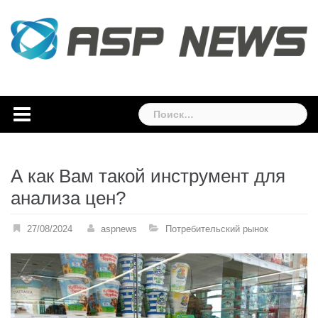
Skip
to
content
Найти:
А как Вам такой инструмент для
анализа цен?
27/08/2024
aspnews
Потребительский рынок