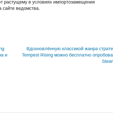
ют растущему в условиях импортозамещения
а сайте ведомства.
ng
Вдохновлённую классикой жанра страт
на и
Tempest Rising можно бесплатно опробова
Stea