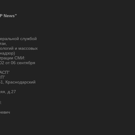
P News”
деральной службой
язи,
ологий и массовых
надзор)
страции СМИ:
2 от 06 сентября
“АСП”
СП”
51, Краснодарский
няя, д.27
:
еевич