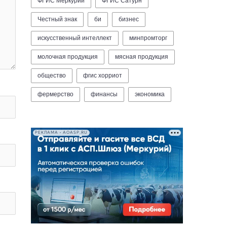
ФГИС Меркурий
ФГИС Сатурн
Честный знак
би
бизнес
искусственный интеллект
минпромторг
молочная продукция
мясная продукция
общество
фгис хорриот
фермерство
финансы
экономика
РЕКЛАМА • AOASP.RU