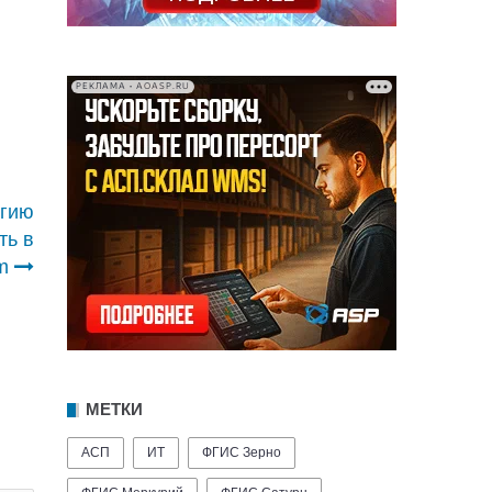
РЕКЛАМА • AOASP.RU
егию
ть в
m
МЕТКИ
АСП
ИТ
ФГИС Зерно