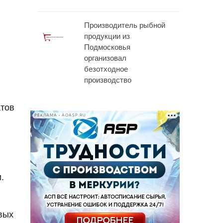
Производитель рыбной
продукции из
Подмосковья
организовал
безотходное
производство
атов
РЕКЛАМА • AOASP.RU
.
вых