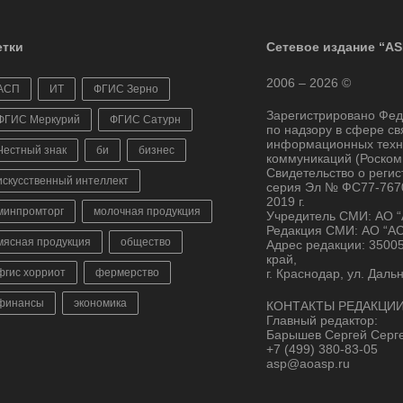
тки
Сетевое издание “AS
2006 – 2026 ©
АСП
ИТ
ФГИС Зерно
Зарегистрировано Фе
ФГИС Меркурий
ФГИС Сатурн
по надзору в сфере св
информационных техн
Честный знак
би
бизнес
коммуникаций (Роском
Свидетельство о реги
искусственный интеллект
серия Эл № ФС77-7670
2019 г.
минпромторг
молочная продукция
Учредитель СМИ: АО 
Редакция СМИ: АО “А
мясная продукция
общество
Адрес редакции: 3500
край,
фгис хорриот
фермерство
г. Краснодар, ул. Даль
финансы
экономика
КОНТАКТЫ РЕДАКЦИИ
Главный редактор:
Барышев Сергей Серг
+7 (499) 380-83-05
asp@aoasp.ru