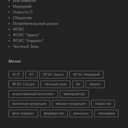
Все новости
Меркурий
Новости IT
Общество
Потребительский рынок
ФГИС
ФГИС "Зерно"
ФГИС "Хорриот"
Честный Знак
Метки
АСП
ИТ
ФГИС Зерно
ФГИС Меркурий
ФГИС Сатурн
Честный знак
би
бизнес
искусственный интеллект
минпромторг
молочная продукция
мясная продукция
общество
фгис хорриот
фермерство
финансы
экономика