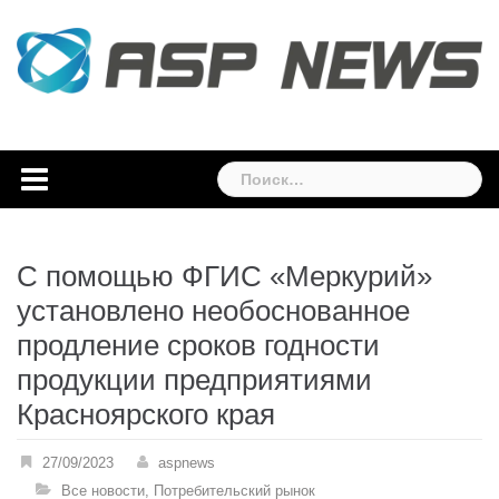
Skip
to
content
Найти:
С помощью ФГИС «Меркурий»
установлено необоснованное
продление сроков годности
продукции предприятиями
Красноярского края
27/09/2023
aspnews
Все новости
,
Потребительский рынок