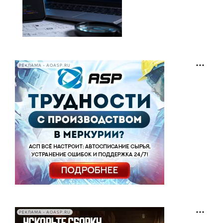
РЕКЛАМА • AOASP.RU
РЕКЛАМА • AOASP.RU