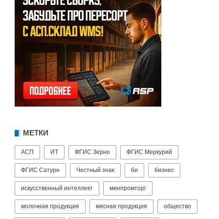
МЕТКИ
АСП
ИТ
ФГИС Зерно
ФГИС Меркурий
ФГИС Сатурн
Честный знак
би
бизнес
искусственный интеллект
минпромторг
молочная продукция
мясная продукция
общество