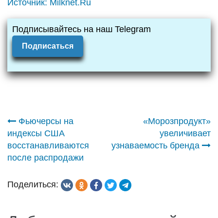
Источник:
Milknet.Ru
Подписывайтесь на наш Telegram
Подписаться
Навигация
Фьючерсы на
«Морозпродукт»
индексы США
увеличивает
по
восстанавливаются
узнаваемость бренда
после распродажи
записям
Поделиться: