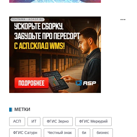
РЕКЛАМА • AOASP.RU
МЕТКИ
АСП
ИТ
ФГИС Зерно
ФГИС Меркурий
ФГИС Сатурн
Честный знак
би
бизнес