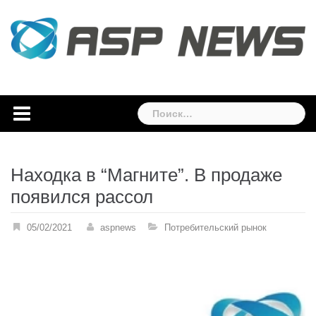
Skip
to
content
Найти:
Находка в “Магните”. В продаже
появился рассол
05/02/2021
aspnews
Потребительский рынок