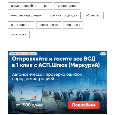
искусственный интеллект
минпромторг
молочная продукция
мясная продукция
общество
фгис хорриот
фермерство
финансы
экономика
РЕКЛАМА • AOASP.RU