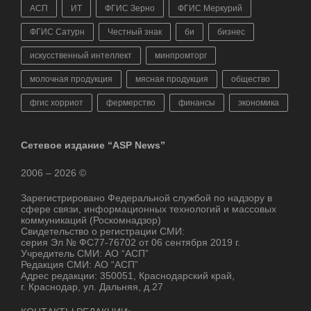
АСП
ИТ
ФГИС Зерно
ФГИС Меркурий
ФГИС Сатурн
Честный знак
би
бизнес
искусственный интеллект
минпромторг
молочная продукция
мясная продукция
общество
фгис хорриот
фермерство
финансы
экономика
Сетевое издание “ASP News”
2006 – 2026 ©
Зарегистрировано Федеральной службой по надзору в
сфере связи, информационных технологий и массовых
коммуникаций (Роскомнадзор)
Свидетельство о регистрации СМИ:
серия Эл № ФС77-76702 от 06 сентября 2019 г.
Учредитель СМИ: АО “АСП”
Редакция СМИ: АО “АСП”
Адрес редакции: 350051, Краснодарский край,
г. Краснодар, ул. Дальняя, д.27