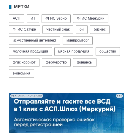
МЕТКИ
АСП
ИТ
ФГИС Зерно
ФГИС Меркурий
ФГИС Сатурн
Честный знак
би
бизнес
искусственный интеллект
минпромторг
молочная продукция
мясная продукция
общество
фгис хорриот
фермерство
финансы
экономика
РЕКЛАМА • AOASP.RU