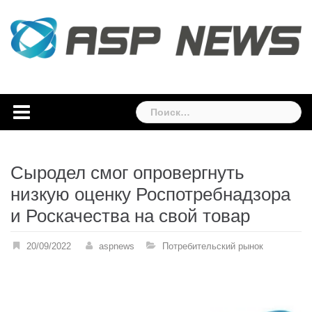
Skip
to
content
Найти:
Сыродел смог опровергнуть
низкую оценку Роспотребнадзора
и Роскачества на свой товар
20/09/2022
aspnews
Потребительский рынок