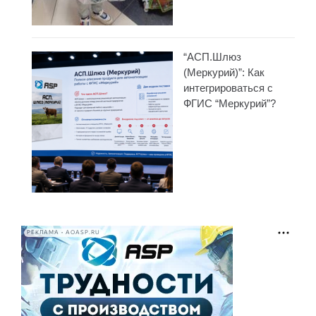
“АСП.Шлюз
(Меркурий)”: Как
интегрироваться с
ФГИС “Меркурий”?
РЕКЛАМА • AOASP.RU