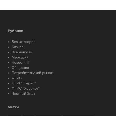
Рубрики
Без категории
Бизнес
Все новости
Меркурий
Новости IT
Общество
Потребительский рынок
ФГИС
ФГИС "Зерно"
ФГИС "Хорриот"
Честный Знак
Метки