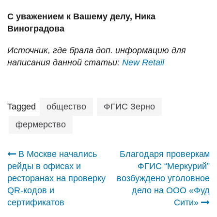
С уважением к Вашему делу, Ника
Виноградова
Источник, где брала доп. информацию для
написания данной статьи:
New Retail
Tagged
общество
ФГИС Зерно
фермерство
Навигация
В Москве начались
Благодаря проверкам
рейды в офисах и
ФГИС “Меркурий”
по
ресторанах на проверку
возбуждено уголовное
QR-кодов и
дело на ООО «Фуд
записям
сертификатов
Сити»