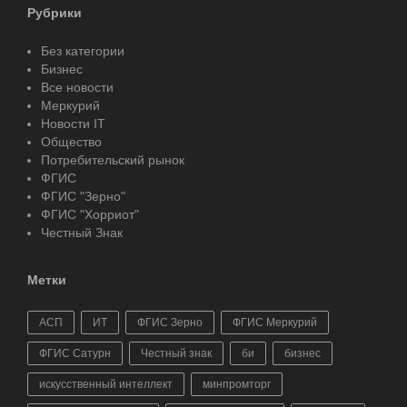
Рубрики
Без категории
Бизнес
Все новости
Меркурий
Новости IT
Общество
Потребительский рынок
ФГИС
ФГИС "Зерно"
ФГИС "Хорриот"
Честный Знак
Метки
АСП
ИТ
ФГИС Зерно
ФГИС Меркурий
ФГИС Сатурн
Честный знак
би
бизнес
искусственный интеллект
минпромторг