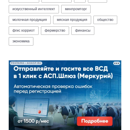
искусственный интеллект
минпромторг
молочная продукция
мясная продукция
общество
фгис хорриот
фермерство
финансы
экономика
РЕКЛАМА • AOASP.RU