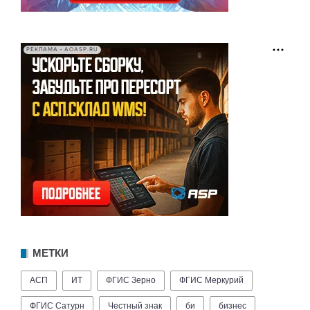
РЕКЛАМА • AOASP.RU
МЕТКИ
АСП
ИТ
ФГИС Зерно
ФГИС Меркурий
ФГИС Сатурн
Честный знак
би
бизнес