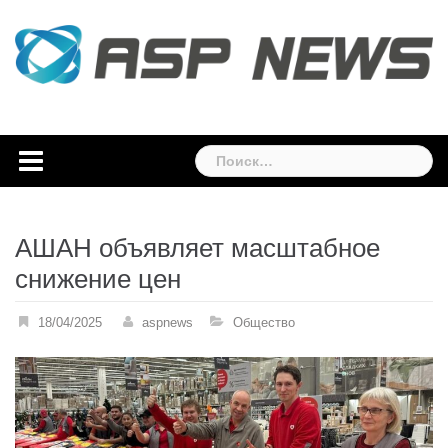
Skip
to
content
Найти:
АШАН объявляет масштабное
снижение цен
18/04/2025
aspnews
Общество