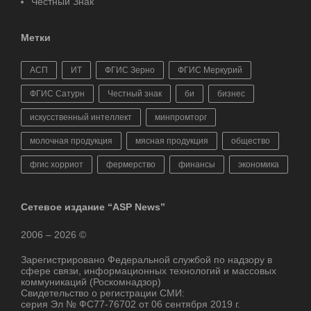
Честный Знак
Метки
АСП
ИТ
ФГИС Зерно
ФГИС Меркурий
ФГИС Сатурн
Честный знак
би
бизнес
искусственный интеллект
минпромторг
молочная продукция
мясная продукция
общество
фгис хорриот
фермерство
финансы
экономика
Сетевое издание “ASP News”
2006 – 2026 ©
Зарегистрировано Федеральной службой по надзору в
сфере связи, информационных технологий и массовых
коммуникаций (Роскомнадзор)
Свидетельство о регистрации СМИ:
серия Эл № ФС77-76702 от 06 сентября 2019 г.