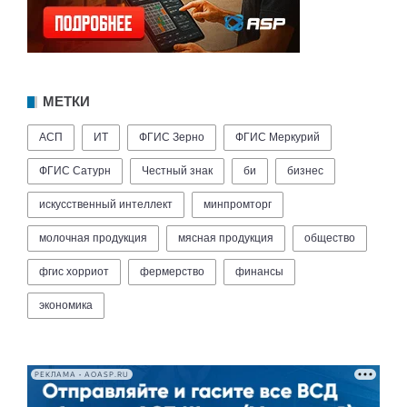
МЕТКИ
АСП
ИТ
ФГИС Зерно
ФГИС Меркурий
ФГИС Сатурн
Честный знак
би
бизнес
искусственный интеллект
минпромторг
молочная продукция
мясная продукция
общество
фгис хорриот
фермерство
финансы
экономика
РЕКЛАМА • AOASP.RU