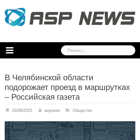
Skip
to
content
Найти:
В Челябинской области
подорожает проезд в маршрутках
– Российская газета
15/08/2023
aspnews
Общество