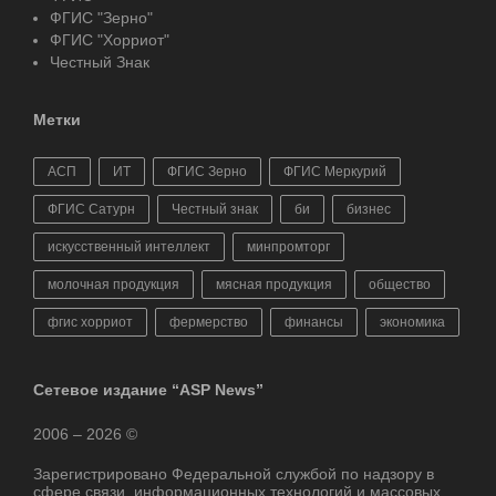
ФГИС "Зерно"
ФГИС "Хорриот"
Честный Знак
Метки
АСП
ИТ
ФГИС Зерно
ФГИС Меркурий
ФГИС Сатурн
Честный знак
би
бизнес
искусственный интеллект
минпромторг
молочная продукция
мясная продукция
общество
фгис хорриот
фермерство
финансы
экономика
Сетевое издание “ASP News”
2006 – 2026 ©
Зарегистрировано Федеральной службой по надзору в
сфере связи, информационных технологий и массовых