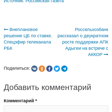
Источник:
Российская газета
Навигация
Внеплановое
Россельхозбанк
решение ЦБ по ставке.
рассказал о двукратном
по
Спецэфир телеканала
росте поддержки АПК
РБК
Адыгеи на встрече с
записям
АККОР
Поделиться:
Добавить комментарий
Комментарий
*