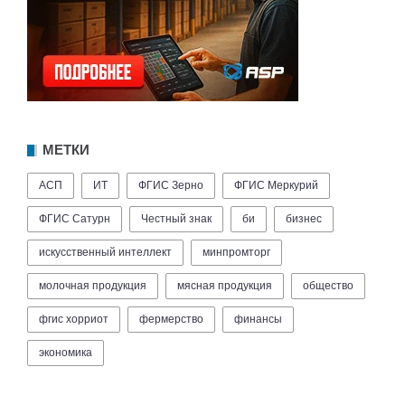
МЕТКИ
АСП
ИТ
ФГИС Зерно
ФГИС Меркурий
ФГИС Сатурн
Честный знак
би
бизнес
искусственный интеллект
минпромторг
молочная продукция
мясная продукция
общество
фгис хорриот
фермерство
финансы
экономика