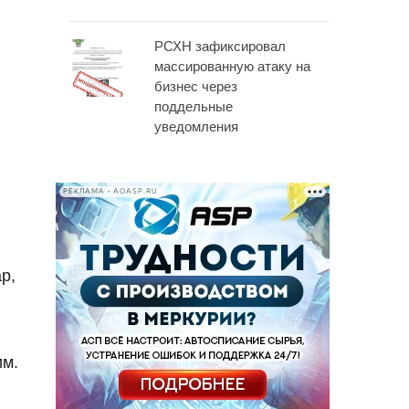
РСХН зафиксировал
массированную атаку на
бизнес через
поддельные
уведомления
РЕКЛАМА • AOASP.RU
р,
им.