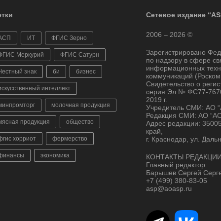
тки
Сетевое издание “AS
2006 – 2026 ©
АСП
ИТ
ФГИС Зерно
Зарегистрировано Фе
ФГИС Меркурий
ФГИС Сатурн
по надзору в сфере св
информационных техн
Честный знак
би
бизнес
коммуникаций (Роском
Свидетельство о реги
искусственный интеллект
серия Эл № ФС77-7670
2019 г.
минпромторг
молочная продукция
Учредитель СМИ: АО 
Редакция СМИ: АО “А
мясная продукция
общество
Адрес редакции: 3500
край,
фгис хорриот
фермерство
г. Краснодар, ул. Даль
финансы
экономика
КОНТАКТЫ РЕДАКЦИИ
Главный редактор:
Барышев Сергей Серг
+7 (499) 380-83-05
asp@aoasp.ru