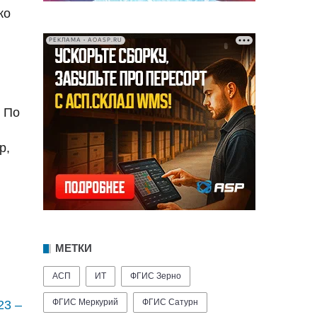
ко
РЕКЛАМА • AOASP.RU
 По
р,
МЕТКИ
АСП
ИТ
ФГИС Зерно
ФГИС Меркурий
ФГИС Сатурн
23 –