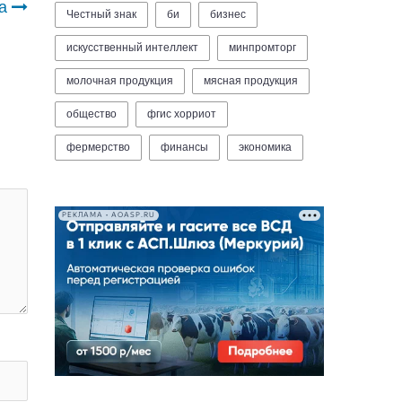
а
Честный знак
би
бизнес
искусственный интеллект
минпромторг
молочная продукция
мясная продукция
общество
фгис хорриот
фермерство
финансы
экономика
РЕКЛАМА • AOASP.RU