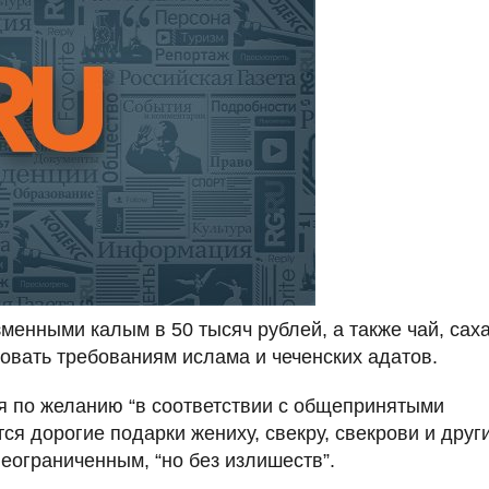
зменными калым в 50 тысяч рублей, а также чай, саха
овать требованиям ислама и чеченских адатов.
я по желанию “в соответствии с общепринятыми
я дорогие подарки жениху, свекру, свекрови и друг
еограниченным, “но без излишеств”.