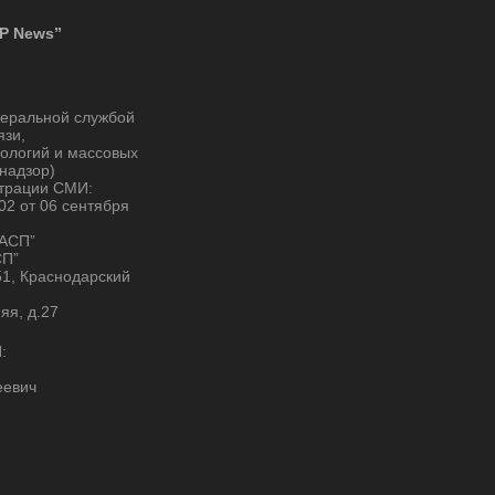
P News”
деральной службой
язи,
ологий и массовых
надзор)
страции СМИ:
2 от 06 сентября
“АСП”
СП”
51, Краснодарский
няя, д.27
:
еевич