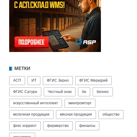
МЕТКИ
АСП
ИТ
ФГИС Зерно
ФГИС Меркурий
ФГИС Сатурн
Честный знак
би
бизнес
искусственный интеллект
минпромторг
молочная продукция
мясная продукция
общество
фгис хорриот
фермерство
финансы
экономика