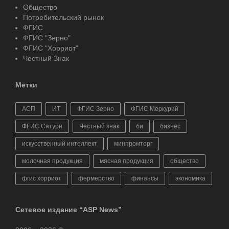
Общество
Потребительский рынок
ФГИС
ФГИС "Зерно"
ФГИС "Хорриот"
Честный Знак
Метки
АСП
ИТ
ФГИС Зерно
ФГИС Меркурий
ФГИС Сатурн
Честный знак
би
бизнес
искусственный интеллект
минпромторг
молочная продукция
мясная продукция
общество
фгис хорриот
фермерство
финансы
экономика
Сетевое издание “ASP News”