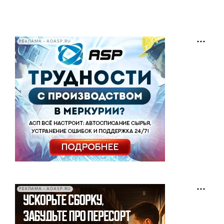
РЕКЛАМА • AOASP.RU
РЕКЛАМА • AOASP.RU