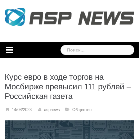
Skip
to
content
Найти:
Курс евро в ходе торгов на
Мосбирже превысил 111 рублей –
Российская газета
14/08/2023
aspnews
Общество