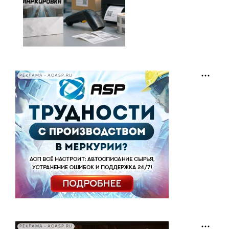
РЕКЛАМА • AOASP.RU
РЕКЛАМА • AOASP.RU