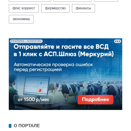
фгис хорриот
фермерство
финансы
экономика
РЕКЛАМА • AOASP.RU
О ПОРТАЛЕ