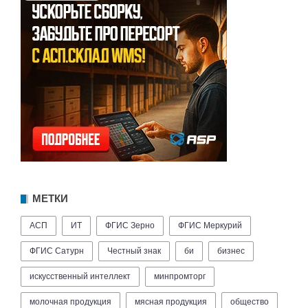
МЕТКИ
АСП
ИТ
ФГИС Зерно
ФГИС Меркурий
ФГИС Сатурн
Честный знак
би
бизнес
искусственный интеллект
минпромторг
молочная продукция
мясная продукция
общество