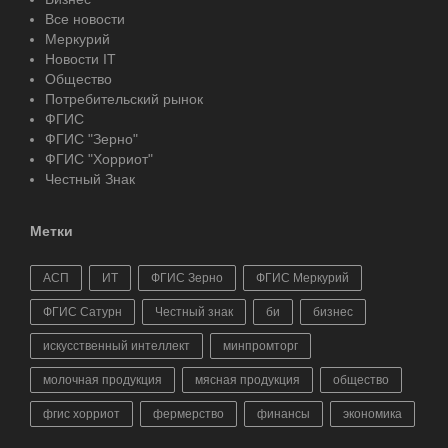
Все новости
Меркурий
Новости IT
Общество
Потребительский рынок
ФГИС
ФГИС "Зерно"
ФГИС "Хорриот"
Честный Знак
Метки
АСП
ИТ
ФГИС Зерно
ФГИС Меркурий
ФГИС Сатурн
Честный знак
би
бизнес
искусственный интеллект
минпромторг
молочная продукция
мясная продукция
общество
фгис хорриот
фермерство
финансы
экономика