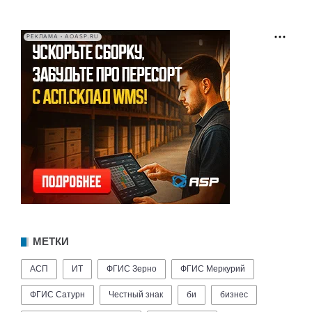
РЕКЛАМА • AOASP.RU
МЕТКИ
АСП
ИТ
ФГИС Зерно
ФГИС Меркурий
ФГИС Сатурн
Честный знак
би
бизнес