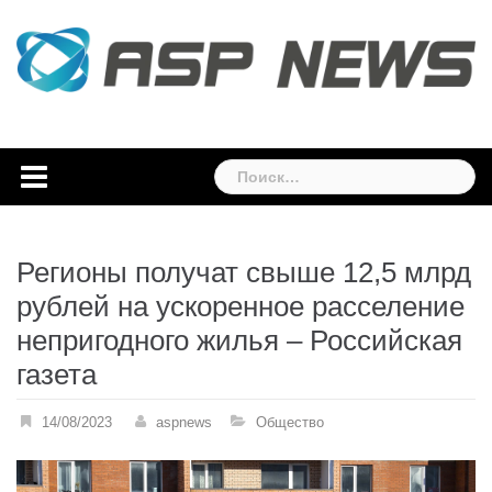
Skip
to
content
Найти:
Регионы получат свыше 12,5 млрд
рублей на ускоренное расселение
непригодного жилья – Российская
газета
14/08/2023
aspnews
Общество