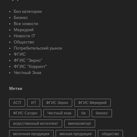
Без категории
Бизнес
Все новости
Меркурий
Новости IT
Общество
Потребительский рынок
ФГИС
ФГИС "Зерно"
ФГИС "Хорриот"
Честный Знак
Метки
АСП
ИТ
ФГИС Зерно
ФГИС Меркурий
ФГИС Сатурн
Честный знак
би
бизнес
искусственный интеллект
минпромторг
молочная продукция
мясная продукция
общество