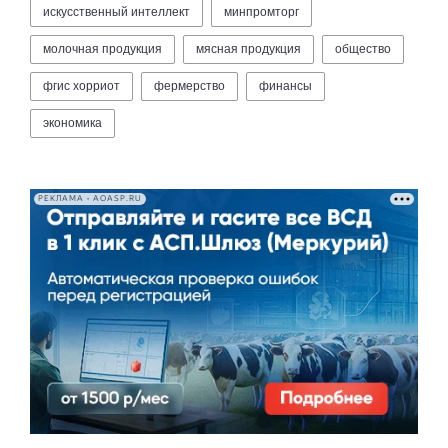
искусственный интеллект
минпромторг
молочная продукция
мясная продукция
общество
фгис хорриот
фермерство
финансы
экономика
РЕКЛАМА • AOASP.RU