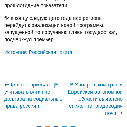
прошлогодние показатели.
“И к концу следующего года все регионы
перейдут к реализации новой программы,
запущенной по поручению главы государства”, –
подчеркнул премьер.
Источник:
Российская газета
Навигация
Клишас призвал ЦБ
В Хабаровском крае и
учитывать влияние
Еврейской автономной
по
доллара на социальные
области выявлено
права россиян
снижение плодородия
записям
почв