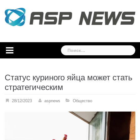
Skip
to
content
Найти:
Статус куриного яйца может стать
стратегическим
28/12/2023
aspnews
Общество