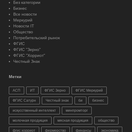
Без категории
Бизнес
Все новости
Меркурий
Новости IT
Общество
Потребительский рынок
ФГИС
ФГИС "Зерно"
ФГИС "Хорриот"
Честный Знак
Метки
АСП
ИТ
ФГИС Зерно
ФГИС Меркурий
ФГИС Сатурн
Честный знак
би
бизнес
искусственный интеллект
минпромторг
молочная продукция
мясная продукция
общество
фгис хорриот
фермерство
финансы
экономика