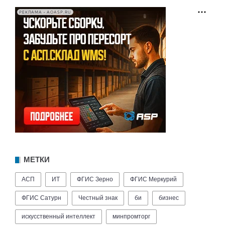
РЕКЛАМА • AOASP.RU
МЕТКИ
АСП
ИТ
ФГИС Зерно
ФГИС Меркурий
ФГИС Сатурн
Честный знак
би
бизнес
искусственный интеллект
минпромторг