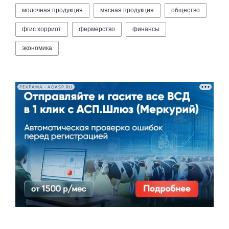
молочная продукция
мясная продукция
общество
фгис хорриот
фермерство
финансы
экономика
РЕКЛАМА • AOASP.RU