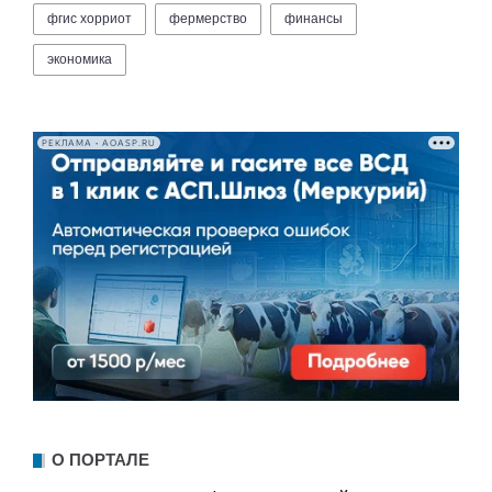
фгис хорриот
фермерство
финансы
экономика
РЕКЛАМА • AOASP.RU
О ПОРТАЛЕ