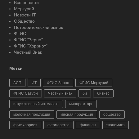
Все новости
Меркурий
Новости IT
Общество
Потребительский рынок
ФГИС
ФГИС "Зерно"
ФГИС "Хорриот"
Честный Знак
Метки
АСП
ИТ
ФГИС Зерно
ФГИС Меркурий
ФГИС Сатурн
Честный знак
би
бизнес
искусственный интеллект
минпромторг
молочная продукция
мясная продукция
общество
фгис хорриот
фермерство
финансы
экономика