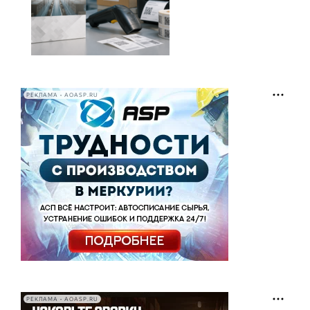
РЕКЛАМА • AOASP.RU
РЕКЛАМА • AOASP.RU