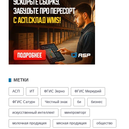
МЕТКИ
АСП
ИТ
ФГИС Зерно
ФГИС Меркурий
ФГИС Сатурн
Честный знак
би
бизнес
искусственный интеллект
минпромторг
молочная продукция
мясная продукция
общество