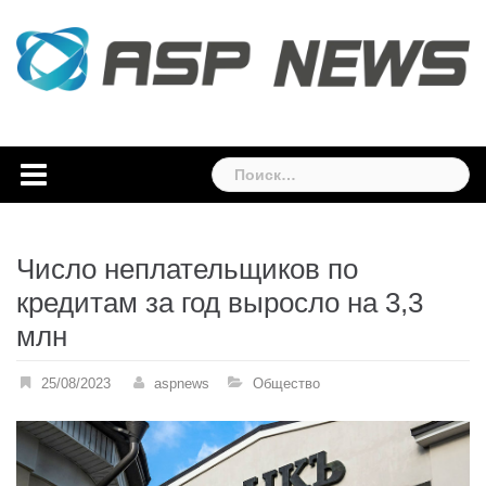
Skip
to
content
Найти:
Число неплательщиков по
кредитам за год выросло на 3,3
млн
25/08/2023
aspnews
Общество