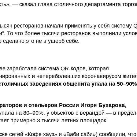
сть», — сказал глава столичного департамента торг
тысяч ресторанов начали применять у себя систему 
ли”. То что более тысячи ресторанов выполнили усло
о сделано это не в ущерб себе.
кве заработала система QR-кодов, которая
нированных и непереболевших коронавирусом жите
 столичных заведениях общепита упала на 50–90%
раторов и отельеров России Игоря Бухарова
,
упала на 80–90%, у объектов с верандой — в предел
отает примерно 3 тысячи летних площадок.
же сетей «Кофе хауз» и «Ваби саби») сообщили, что