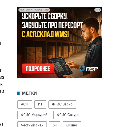
РЕКЛАМА • AOASP.RU
и
и
ез
к
ти
МЕТКИ
АСП
ИТ
ФГИС Зерно
ФГИС Меркурий
ФГИС Сатурн
ут
Честный знак
би
бизнес