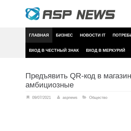
Skip
to
content
ГЛАВНАЯ
БИЗНЕС
НОВОСТИ IT
ПОТРЕБ
ВХОД В ЧЕСТНЫЙ ЗНАК
ВХОД В МЕРКУРИЙ
Предъявить QR-код в магазин
амбициозные
09/07/2021
aspnews
Общество