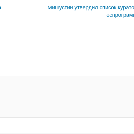
а
Мишустин утвердил список курат
госпрограм