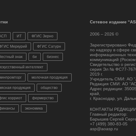
тки
Сетевое издание “AS
2006 – 2026 ©
АСП
ИТ
ФГИС Зерно
Зарегистрировано Фе
ФГИС Меркурий
ФГИС Сатурн
по надзору в сфере св
информационных техн
Честный знак
би
бизнес
коммуникаций (Роском
Свидетельство о реги
искусственный интеллект
серия Эл № ФС77-7670
2019 г.
минпромторг
молочная продукция
Учредитель СМИ: АО 
Редакция СМИ: АО “А
мясная продукция
общество
Адрес редакции: 3500
край,
фгис хорриот
фермерство
г. Краснодар, ул. Даль
финансы
экономика
КОНТАКТЫ РЕДАКЦИИ
Главный редактор:
Барышев Сергей Серг
+7 (499) 380-83-05
asp@aoasp.ru