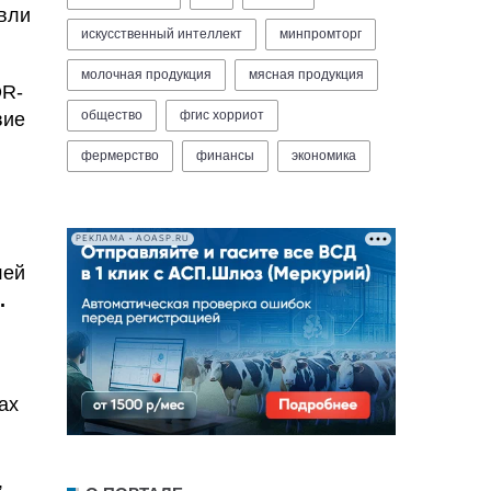
овли
искусственный интеллект
минпромторг
молочная продукция
мясная продукция
QR-
общество
фгис хорриот
вие
фермерство
финансы
экономика
РЕКЛАМА • AOASP.RU
лей
.
ах
,