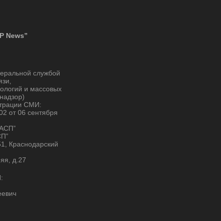
P News”
деральной службой
язи,
ологий и массовых
надзор)
страции СМИ:
2 от 06 сентября
“АСП”
СП”
51, Краснодарский
няя, д.27
:
еевич