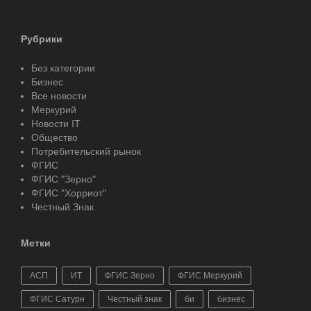
Рубрики
Без категории
Бизнес
Все новости
Меркурий
Новости IT
Общество
Потребительский рынок
ФГИС
ФГИС "Зерно"
ФГИС "Хорриот"
Честный Знак
Метки
АСП
ИТ
ФГИС Зерно
ФГИС Меркурий
ФГИС Сатурн
Честный знак
би
бизнес