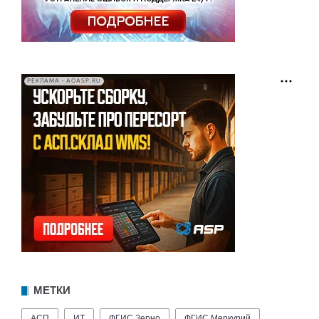
РЕКЛАМА • AOASP.RU
МЕТКИ
АСП
ИТ
ФГИС Зерно
ФГИС Меркурий