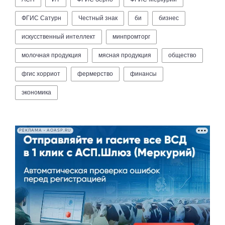
ФГИС Сатурн
Честный знак
би
бизнес
искусственный интеллект
минпромторг
молочная продукция
мясная продукция
общество
фгис хорриот
фермерство
финансы
экономика
РЕКЛАМА • AOASP.RU