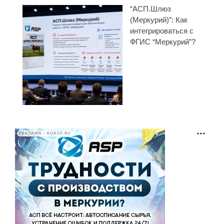
“АСП.Шлюз
(Меркурий)”: Как
интегрироваться с
ФГИС “Меркурий”?
РЕКЛАМА • AOASP.RU