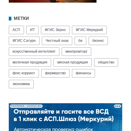
МЕТКИ
АСП
ИТ
ФГИС Зерно
ФГИС Меркурий
ФГИС Сатурн
Честный знак
би
бизнес
искусственный интеллект
минпромторг
молочная продукция
мясная продукция
общество
фгис хорриот
фермерство
финансы
экономика
РЕКЛАМА • AOASP.RU