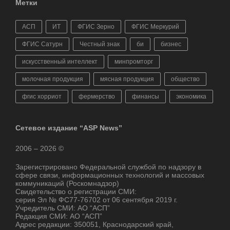
Метки
АСП
ИТ
ФГИС Зерно
ФГИС Меркурий
ФГИС Сатурн
Честный знак
би
бизнес
искусственный интеллект
минпромторг
молочная продукция
мясная продукция
общество
фгис хорриот
фермерство
финансы
экономика
Сетевое издание “ASP News”
2006 – 2026 ©
Зарегистрировано Федеральной службой по надзору в
сфере связи, информационных технологий и массовых
коммуникаций (Роскомнадзор)
Свидетельство о регистрации СМИ:
серия Эл № ФС77-76702 от 06 сентября 2019 г.
Учредитель СМИ: АО “АСП”
Редакция СМИ: АО “АСП”
Адрес редакции: 350051, Краснодарский край,