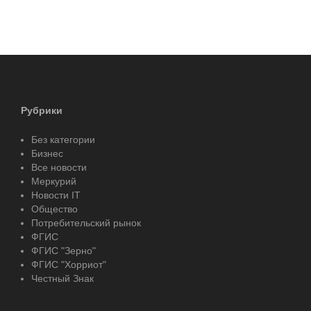
Рубрики
Без категории
Бизнес
Все новости
Меркурий
Новости IT
Общество
Потребительский рынок
ФГИС
ФГИС "Зерно"
ФГИС "Хорриот"
Честный Знак