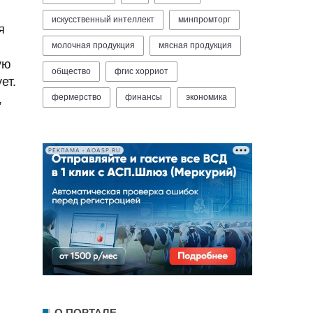
искусственный интеллект
минпромторг
я
молочная продукция
мясная продукция
ую
общество
фгис хорриот
ет.
фермерство
финансы
экономика
,
РЕКЛАМА • AOASP.RU
О ПОРТАЛЕ