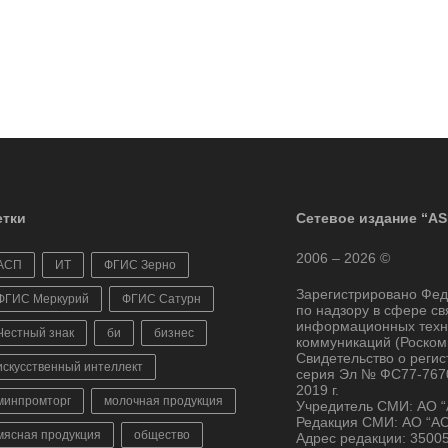
тки
Сетевое издание “AS
2006 – 2026 ©
АСП
ИТ
ФГИС Зерно
Зарегистрировано Фе
ФГИС Меркурий
ФГИС Сатурн
по надзору в сфере св
информационных техн
Честный знак
би
бизнес
коммуникаций (Роском
Свидетельство о реги
искусственный интеллект
серия Эл № ФС77-7670
2019 г.
минпромторг
молочная продукция
Учредитель СМИ: АО 
Редакция СМИ: АО “А
мясная продукция
общество
Адрес редакции: 3500