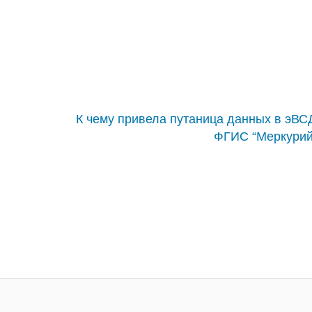
К чему привела путаница данных в эВС
ФГИС “Меркурий