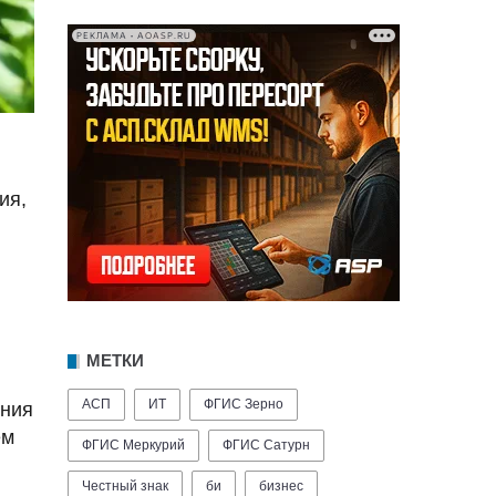
РЕКЛАМА • AOASP.RU
ия,
МЕТКИ
АСП
ИТ
ФГИС Зерно
ения
ем
ФГИС Меркурий
ФГИС Сатурн
Честный знак
би
бизнес