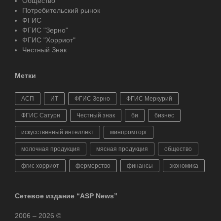
Общество
Потребительский рынок
ФГИС
ФГИС "Зерно"
ФГИС "Хорриот"
Честный Знак
Метки
АСП
ИТ
ФГИС Зерно
ФГИС Меркурий
ФГИС Сатурн
Честный знак
би
бизнес
искусственный интеллект
минпромторг
молочная продукция
мясная продукция
общество
фгис хорриот
фермерство
финансы
экономика
Сетевое издание “ASP News”
2006 – 2026 ©