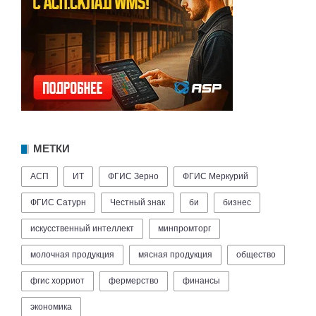
МЕТКИ
АСП
ИТ
ФГИС Зерно
ФГИС Меркурий
ФГИС Сатурн
Честный знак
би
бизнес
искусственный интеллект
минпромторг
молочная продукция
мясная продукция
общество
фгис хорриот
фермерство
финансы
экономика