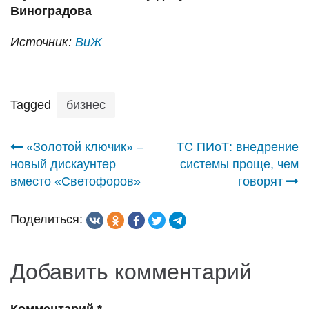
Виноградова
Источник:
ВиЖ
Tagged
бизнес
Навигация
«Золотой ключик» –
ТС ПИоТ: внедрение
новый дискаунтер
системы проще, чем
по
вместо «Светофоров»
говорят
записям
Поделиться:
Добавить комментарий
Комментарий
*