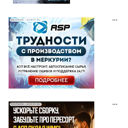
РЕКЛАМА • AOASP.RU
РЕКЛАМА • AOASP.RU