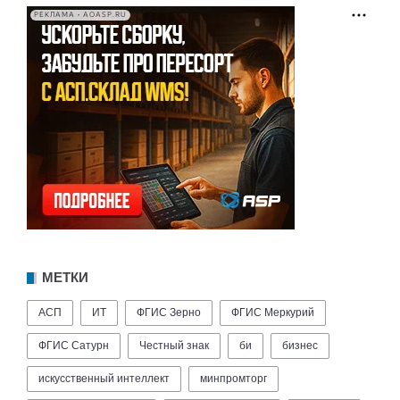
РЕКЛАМА • AOASP.RU
МЕТКИ
АСП
ИТ
ФГИС Зерно
ФГИС Меркурий
ФГИС Сатурн
Честный знак
би
бизнес
искусственный интеллект
минпромторг