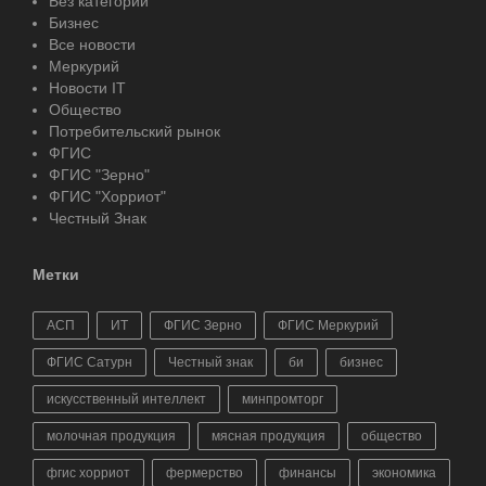
Без категории
Бизнес
Все новости
Меркурий
Новости IT
Общество
Потребительский рынок
ФГИС
ФГИС "Зерно"
ФГИС "Хорриот"
Честный Знак
Метки
АСП
ИТ
ФГИС Зерно
ФГИС Меркурий
ФГИС Сатурн
Честный знак
би
бизнес
искусственный интеллект
минпромторг
молочная продукция
мясная продукция
общество
фгис хорриот
фермерство
финансы
экономика