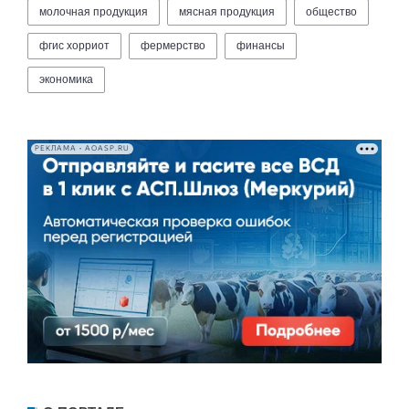
молочная продукция
мясная продукция
общество
фгис хорриот
фермерство
финансы
экономика
РЕКЛАМА • AOASP.RU