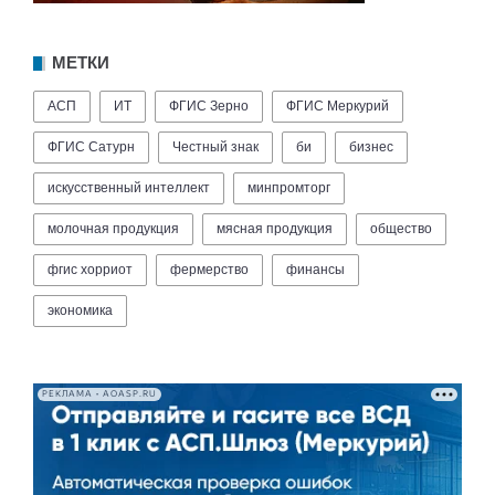
МЕТКИ
АСП
ИТ
ФГИС Зерно
ФГИС Меркурий
ФГИС Сатурн
Честный знак
би
бизнес
искусственный интеллект
минпромторг
молочная продукция
мясная продукция
общество
фгис хорриот
фермерство
финансы
экономика
РЕКЛАМА • AOASP.RU