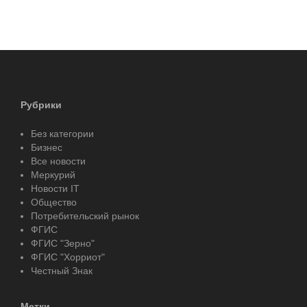
Рубрики
Без категории
Бизнес
Все новости
Меркурий
Новости IT
Общество
Потребительский рынок
ФГИС
ФГИС "Зерно"
ФГИС "Хорриот"
Честный Знак
Метки