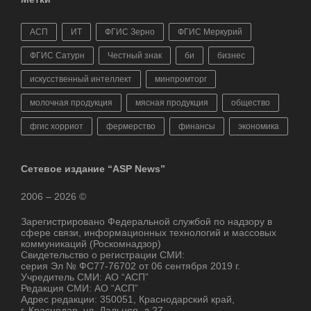
АСП
ИТ
ФГИС Зерно
ФГИС Меркурий
ФГИС Сатурн
Честный знак
би
бизнес
искусственный интеллект
минпромторг
молочная продукция
мясная продукция
общество
фгис хорриот
фермерство
финансы
экономика
Сетевое издание “ASP News”
2006 – 2026 ©
Зарегистрировано Федеральной службой по надзору в
сфере связи, информационных технологий и массовых
коммуникаций (Роскомнадзор)
Свидетельство о регистрации СМИ:
серия Эл № ФС77-76702 от 06 сентября 2019 г.
Учредитель СМИ: АО “АСП”
Редакция СМИ: АО “АСП”
Адрес редакции: 350051, Краснодарский край,
г. Краснодар, ул. Дальняя, д.27