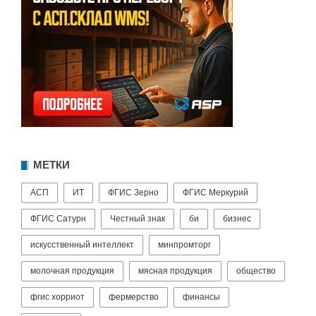
МЕТКИ
АСП
ИТ
ФГИС Зерно
ФГИС Меркурий
ФГИС Сатурн
Честный знак
би
бизнес
искусственный интеллект
минпромторг
молочная продукция
мясная продукция
общество
фгис хорриот
фермерство
финансы