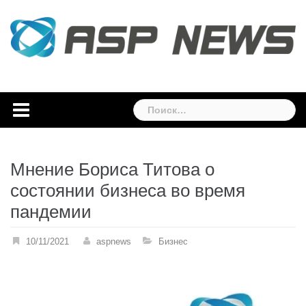
Skip
to
content
Найти:
Мнение Бориса Титова о
состоянии бизнеса во время
пандемии
10/11/2021
aspnews
Бизнес