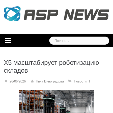
Skip
to
content
Найти:
X5 масштабирует роботизацию
складов
26/06/2026
Ника Виноградова
Новости IT