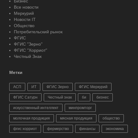
Бизнес
Все новости
Меркурий
Новости IT
Общество
Потребительский рынок
ФГИС
ФГИС "Зерно"
ФГИС "Хорриот"
Честный Знак
Метки
АСП
ИТ
ФГИС Зерно
ФГИС Меркурий
ФГИС Сатурн
Честный знак
би
бизнес
искусственный интеллект
минпромторг
молочная продукция
мясная продукция
общество
фгис хорриот
фермерство
финансы
экономика