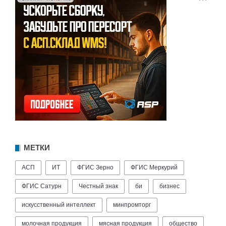
МЕТКИ
АСП
ИТ
ФГИС Зерно
ФГИС Меркурий
ФГИС Сатурн
Честный знак
би
бизнес
искусственный интеллект
минпромторг
молочная продукция
мясная продукция
общество