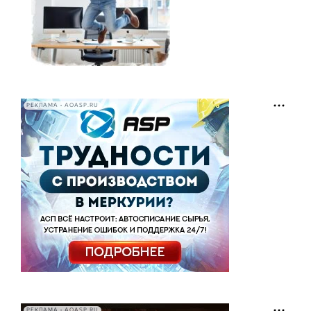
РЕКЛАМА • AOASP.RU
РЕКЛАМА • AOASP.RU