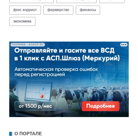
фгис хорриот
фермерство
финансы
экономика
РЕКЛАМА • AOASP.RU
О ПОРТАЛЕ