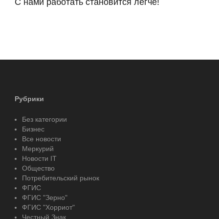
С нами работать становится легче!
Рубрики
Без категории
Бизнес
Все новости
Меркурий
Новости IT
Общество
Потребительский рынок
ФГИС
ФГИС "Зерно"
ФГИС "Хорриот"
Честный Знак