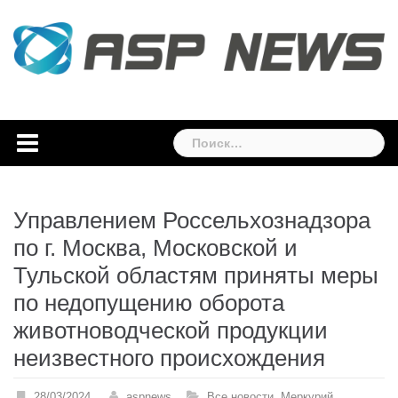
Skip
to
content
Найти:
Управлением Россельхознадзора
по г. Москва, Московской и
Тульской областям приняты меры
по недопущению оборота
животноводческой продукции
неизвестного происхождения
28/03/2024
aspnews
Все новости
,
Меркурий