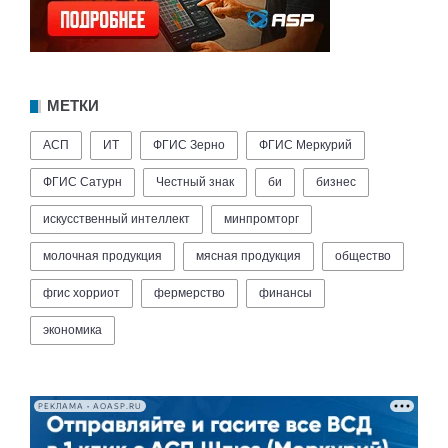
МЕТКИ
АСП
ИТ
ФГИС Зерно
ФГИС Меркурий
ФГИС Сатурн
Честный знак
би
бизнес
искусственный интеллект
минпромторг
молочная продукция
мясная продукция
общество
фгис хорриот
фермерство
финансы
экономика
РЕКЛАМА • AOASP.RU