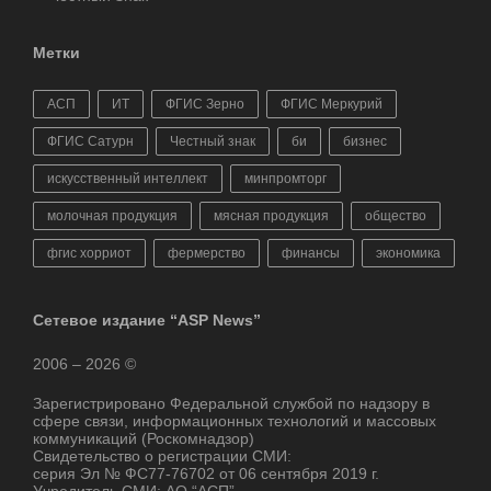
Метки
АСП
ИТ
ФГИС Зерно
ФГИС Меркурий
ФГИС Сатурн
Честный знак
би
бизнес
искусственный интеллект
минпромторг
молочная продукция
мясная продукция
общество
фгис хорриот
фермерство
финансы
экономика
Сетевое издание “ASP News”
2006 – 2026 ©
Зарегистрировано Федеральной службой по надзору в
сфере связи, информационных технологий и массовых
коммуникаций (Роскомнадзор)
Свидетельство о регистрации СМИ:
серия Эл № ФС77-76702 от 06 сентября 2019 г.