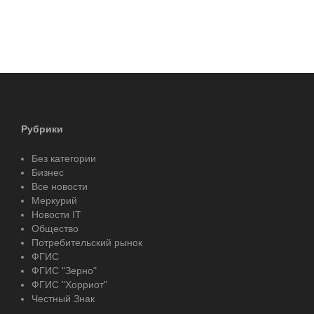
Рубрики
Без категории
Бизнес
Все новости
Меркурий
Новости IT
Общество
Потребительский рынок
ФГИС
ФГИС "Зерно"
ФГИС "Хорриот"
Честный Знак