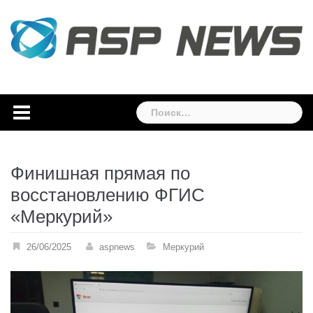
Skip
to
content
Найти:
Финишная прямая по
восстановлению ФГИС
«Меркурий»
26/06/2025
aspnews
Меркурий