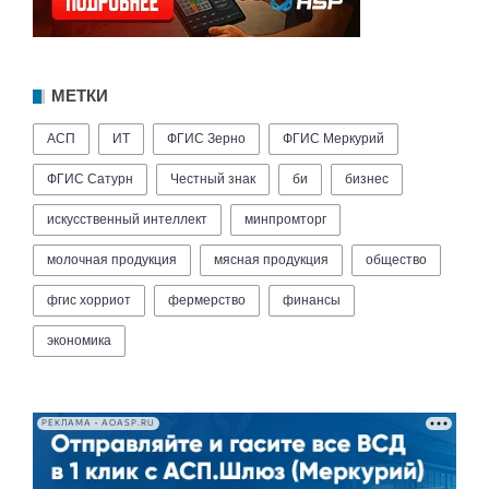
МЕТКИ
АСП
ИТ
ФГИС Зерно
ФГИС Меркурий
ФГИС Сатурн
Честный знак
би
бизнес
искусственный интеллект
минпромторг
молочная продукция
мясная продукция
общество
фгис хорриот
фермерство
финансы
экономика
РЕКЛАМА • AOASP.RU