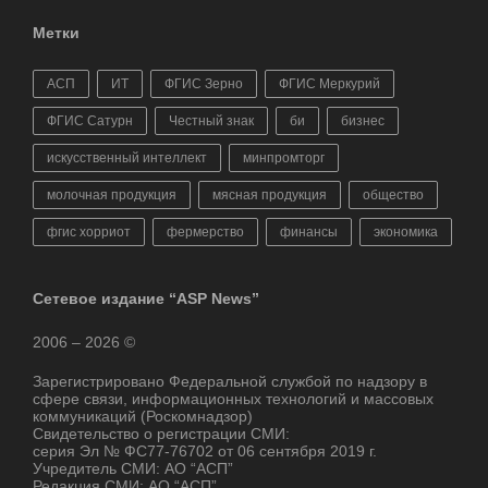
Метки
АСП
ИТ
ФГИС Зерно
ФГИС Меркурий
ФГИС Сатурн
Честный знак
би
бизнес
искусственный интеллект
минпромторг
молочная продукция
мясная продукция
общество
фгис хорриот
фермерство
финансы
экономика
Сетевое издание “ASP News”
2006 – 2026 ©
Зарегистрировано Федеральной службой по надзору в
сфере связи, информационных технологий и массовых
коммуникаций (Роскомнадзор)
Свидетельство о регистрации СМИ:
серия Эл № ФС77-76702 от 06 сентября 2019 г.
Учредитель СМИ: АО “АСП”
Редакция СМИ: АО “АСП”