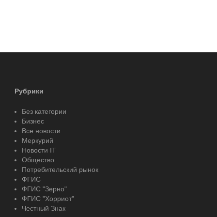
Рубрики
Без категории
Бизнес
Все новости
Меркурий
Новости IT
Общество
Потребительский рынок
ФГИС
ФГИС "Зерно"
ФГИС "Хорриот"
Честный Знак