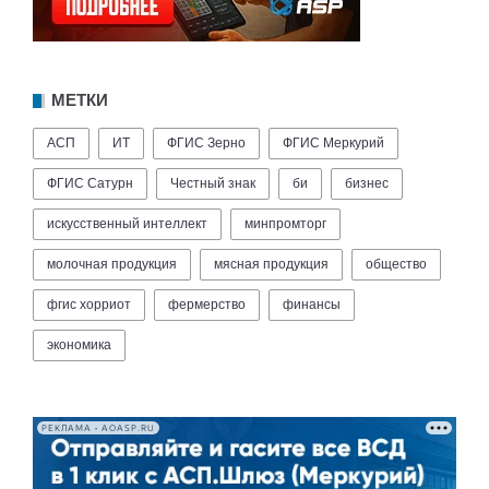
МЕТКИ
АСП
ИТ
ФГИС Зерно
ФГИС Меркурий
ФГИС Сатурн
Честный знак
би
бизнес
искусственный интеллект
минпромторг
молочная продукция
мясная продукция
общество
фгис хорриот
фермерство
финансы
экономика
РЕКЛАМА • AOASP.RU