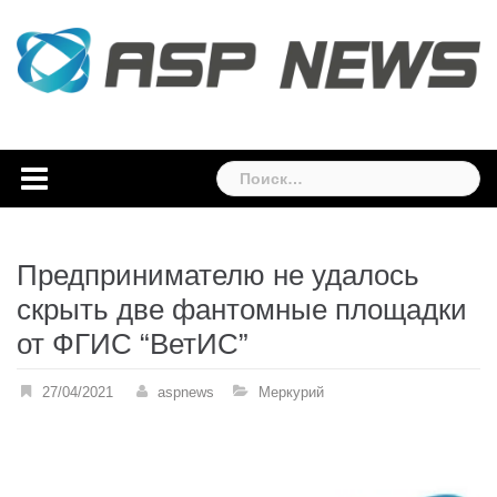
Skip
to
content
Найти:
Предпринимателю не удалось
скрыть две фантомные площадки
от ФГИС “ВетИС”
27/04/2021
aspnews
Меркурий