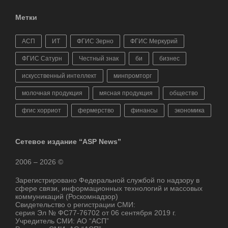
Метки
АСП
ИТ
ФГИС Зерно
ФГИС Меркурий
ФГИС Сатурн
Честный знак
би
бизнес
искусственный интеллект
минпромторг
молочная продукция
мясная продукция
общество
фгис хорриот
фермерство
финансы
экономика
Сетевое издание “ASP News”
2006 – 2026 ©
Зарегистрировано Федеральной службой по надзору в
сфере связи, информационных технологий и массовых
коммуникаций (Роскомнадзор)
Свидетельство о регистрации СМИ:
серия Эл № ФС77-76702 от 06 сентября 2019 г.
Учредитель СМИ: АО “АСП”