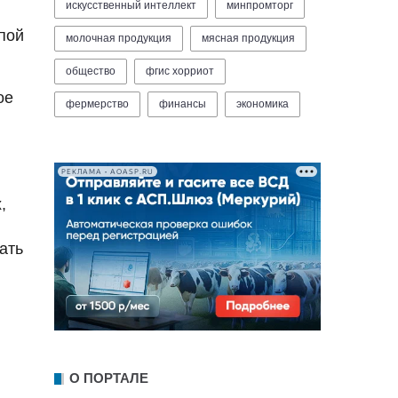
искусственный интеллект
минпромторг
пой
молочная продукция
мясная продукция
общество
фгис хорриот
ое
фермерство
финансы
экономика
РЕКЛАМА • AOASP.RU
,
ать
О ПОРТАЛЕ