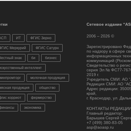
тки
Сетевое издание “AS
2006 – 2026 ©
АСП
ИТ
ФГИС Зерно
Зарегистрировано Фе
ФГИС Меркурий
ФГИС Сатурн
по надзору в сфере св
информационных техн
Честный знак
би
бизнес
коммуникаций (Роском
Свидетельство о реги
искусственный интеллект
серия Эл № ФС77-7670
2019 г.
минпромторг
молочная продукция
Учредитель СМИ: АО 
Редакция СМИ: АО “А
мясная продукция
общество
Адрес редакции: 3500
край,
фгис хорриот
фермерство
г. Краснодар, ул. Даль
финансы
экономика
КОНТАКТЫ РЕДАКЦИИ
Главный редактор:
Барышев Сергей Серг
+7 (499) 380-83-05
asp@aoasp.ru