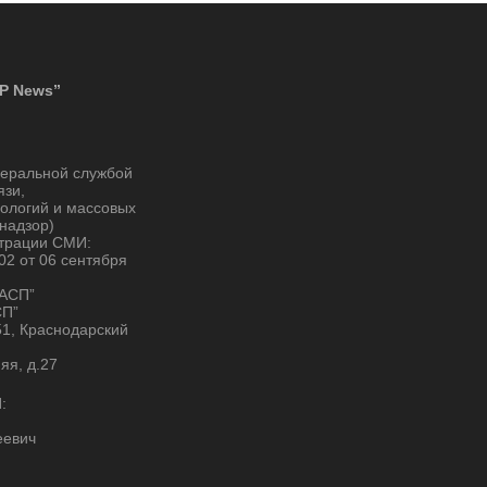
P News”
деральной службой
язи,
ологий и массовых
надзор)
страции СМИ:
2 от 06 сентября
“АСП”
СП”
51, Краснодарский
няя, д.27
:
еевич