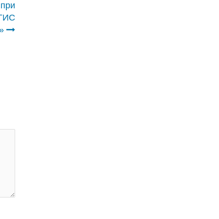
 при
ФГИС
»