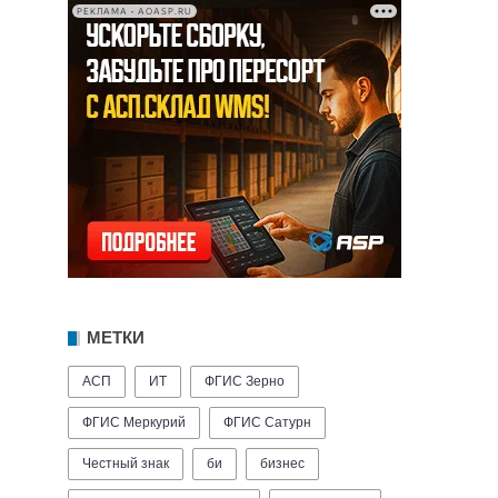
РЕКЛАМА • AOASP.RU
МЕТКИ
АСП
ИТ
ФГИС Зерно
ФГИС Меркурий
ФГИС Сатурн
Честный знак
би
бизнес