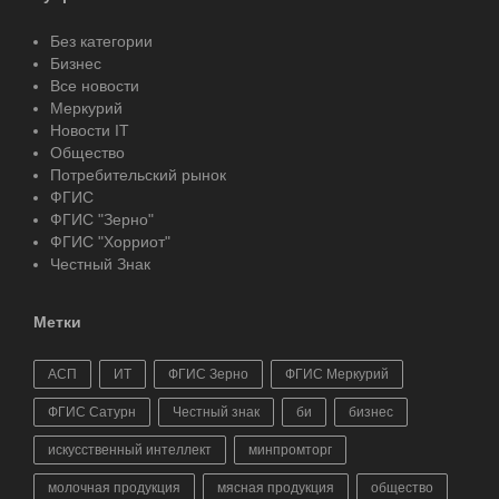
Без категории
Бизнес
Все новости
Меркурий
Новости IT
Общество
Потребительский рынок
ФГИС
ФГИС "Зерно"
ФГИС "Хорриот"
Честный Знак
Метки
АСП
ИТ
ФГИС Зерно
ФГИС Меркурий
ФГИС Сатурн
Честный знак
би
бизнес
искусственный интеллект
минпромторг
молочная продукция
мясная продукция
общество