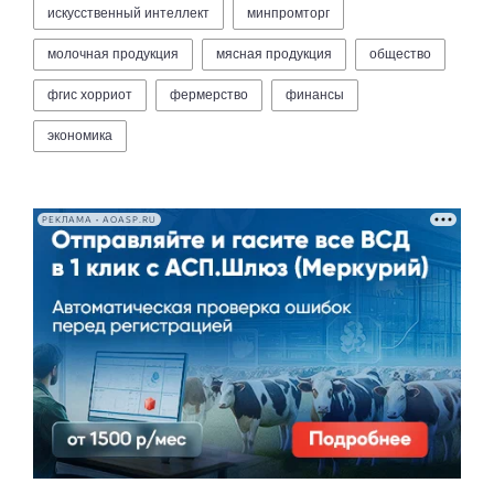
искусственный интеллект
минпромторг
молочная продукция
мясная продукция
общество
фгис хорриот
фермерство
финансы
экономика
РЕКЛАМА • AOASP.RU