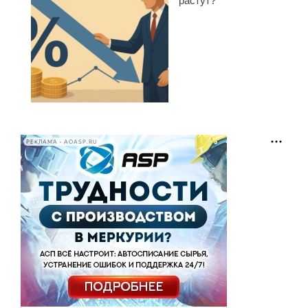
растут?
РЕКЛАМА • AOASP.RU