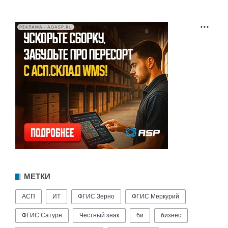
РЕКЛАМА • AOASP.RU
МЕТКИ
АСП
ИТ
ФГИС Зерно
ФГИС Меркурий
ФГИС Сатурн
Честный знак
би
бизнес